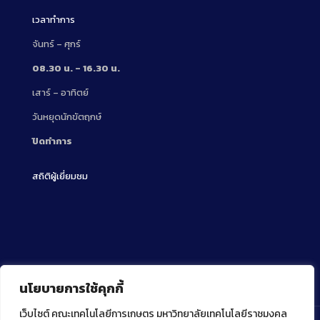
เวลาทำการ
จันทร์ – ศุกร์
08.30 น. – 16.30 น.
เสาร์ – อาทิตย์
วันหยุดนักขัตฤกษ์
ปิดทำการ
สถิติผู้เยี่ยมชม
นโยบายการใช้คุกกี้
เว็บไซต์ คณะเทคโนโลยีการเกษตร มหาวิทยาลัยเทคโนโลยีราชมงคล