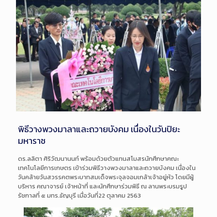
พิธีวางพวงมาลาและถวายบังคม เนื่องในวันปิยะ
มหาราช
ดร.ลลิตา ศิริวัฒนานนท์ พร้อมด้วยตัวแทนสโมสรนักศึกษาคณะ
เทคโนโลยีการเกษตร เข้าร่วมพิธีวางพวงมาลาและถวายบังคม เนื่องใน
วันคล้ายวันสวรรคตพระบาทสมเด็จพระจุลจอมเกล้าเจ้าอยู่หัว โดยมีผู้
บริหาร คณาจารย์ เจ้าหน้าที่ และนักศึกษาร่วมพิธี ณ ลานพระบรมรูป
รัชกาลที่ ๕ มทร.ธัญบุรี เมื่อวันที่22 ตุลาคม 2563