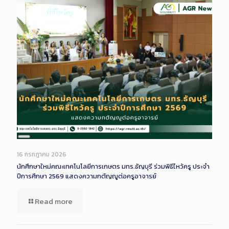
Long
Description
16 กรกฎาคม 2026
นักศึกษาใหม่คณะเทคโนโลยีการเกษตร มทร.ธัญบุรี ร่วมพิธีไหว้ครู ประจำ
ปีการศึกษา 2569 แสดงความกตัญญูต่อครูอาจารย์
Read more