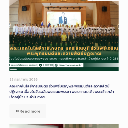
Long
Description
23 กรกฎาคม 2026
คณะเทคโนโลยีการเกษตร ร่วมพิธีเจริญพระพุทธมนต์และถวายสัตย์
ปฏิญาณ เนื่องในวันเฉลิมพระชนมพรรษา พระบาทสมเด็จพระวชิรเกล้า
เจ้าอยู่หัว ประจำปี 2569
Read more