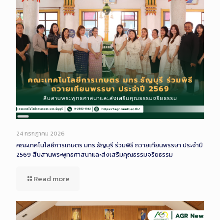
Long
Description
24 กรกฎาคม 2026
คณะเทคโนโลยีการเกษตร มทร.ธัญบุรี ร่วมพิธี ถวายเทียนพรรษา ประจำปี
2569 สืบสานพระพุทธศาสนาและส่งเสริมคุณธรรมจริยธรรม
Read more