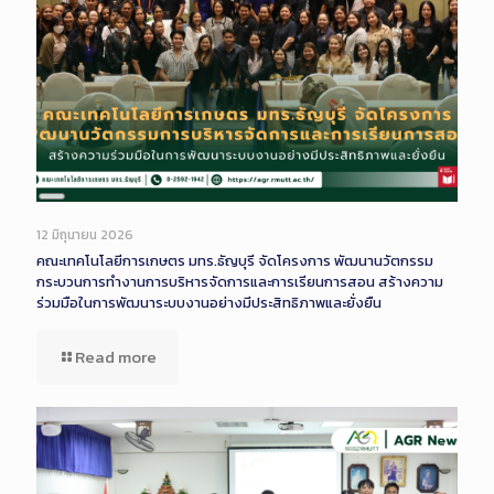
Long
Description
12 มิถุนายน 2026
คณะเทคโนโลยีการเกษตร มทร.ธัญบุรี จัดโครงการ พัฒนานวัตกรรม
กระบวนการทำงานการบริหารจัดการและการเรียนการสอน สร้างความ
ร่วมมือในการพัฒนาระบบงานอย่างมีประสิทธิภาพและยั่งยืน
Read more