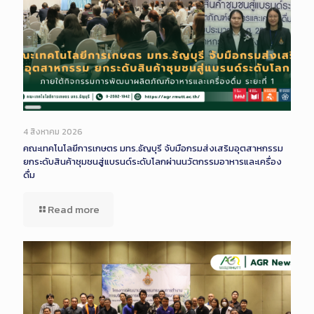
Long
Description
4 สิงหาคม 2026
คณะเทคโนโลยีการเกษตร มทร.ธัญบุรี จับมือกรมส่งเสริมอุตสาหกรรม
ยกระดับสินค้าชุมชนสู่แบรนด์ระดับโลกผ่านนวัตกรรมอาหารและเครื่อง
ดื่ม
Read more