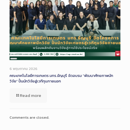
Long
Description
6 พฤษภาคม 2026
คณะเทคโนโลยีการเกษตร มทร.ธัญบุรี จัดอบรม “พัฒนาศักยภาพนัก
วิจัย” ปั้นนักวิจัยสู่เวทีทุนภายนอก
Read more
Comments are closed.