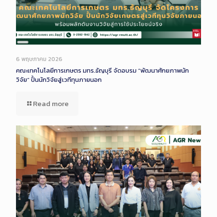
Long
Description
6 พฤษภาคม 2026
คณะเทคโนโลยีการเกษตร มทร.ธัญบุรี จัดอบรม “พัฒนาศักยภาพนัก
วิจัย” ปั้นนักวิจัยสู่เวทีทุนภายนอก
Read more