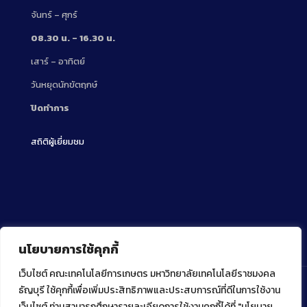
จันทร์ – ศุกร์
08.30 น. – 16.30 น.
เสาร์ – อาทิตย์
วันหยุดนักขัตฤกษ์
ปิดทำการ
สถิติผู้เยี่ยมชม
นโยบายการใช้คุกกี้
เว็บไซต์ คณะเทคโนโลยีการเกษตร มหาวิทยาลัยเทคโนโลยีราชมงคล
ธัญบุรี ใช้คุกกี้เพื่อเพิ่มประสิทธิภาพและประสบการณ์ที่ดีในการใช้งาน
เว็บไซต์ ท่านสามารถศึกษารายละเอียดการใช้งานคุกกี้ได้ที่ "นโยบาย
Copyright ⓒ 2022 คณะเทคโนโลยีการเกษตร มหาวิทยาลัย