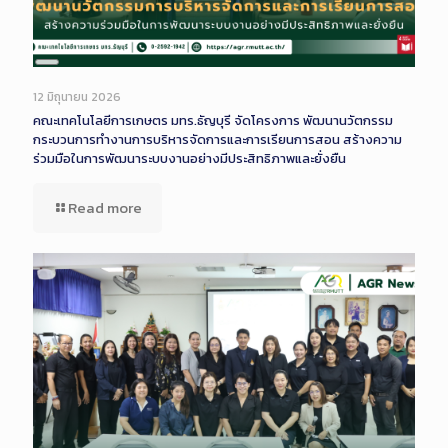
Long
Description
12 มิถุนายน 2026
คณะเทคโนโลยีการเกษตร มทร.ธัญบุรี จัดโครงการ พัฒนานวัตกรรม
กระบวนการทำงานการบริหารจัดการและการเรียนการสอน สร้างความ
ร่วมมือในการพัฒนาระบบงานอย่างมีประสิทธิภาพและยั่งยืน
Read more