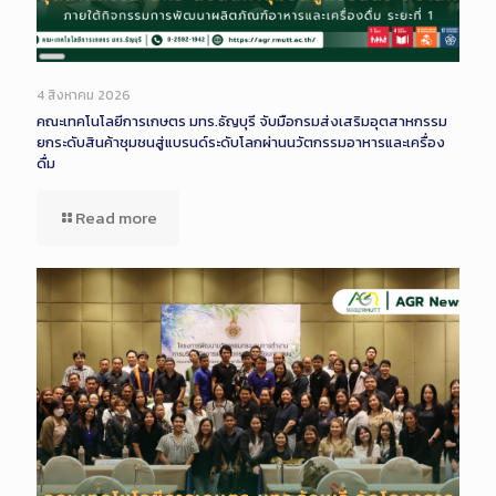
Long
Description
4 สิงหาคม 2026
คณะเทคโนโลยีการเกษตร มทร.ธัญบุรี จับมือกรมส่งเสริมอุตสาหกรรม
ยกระดับสินค้าชุมชนสู่แบรนด์ระดับโลกผ่านนวัตกรรมอาหารและเครื่อง
ดื่ม
Read more