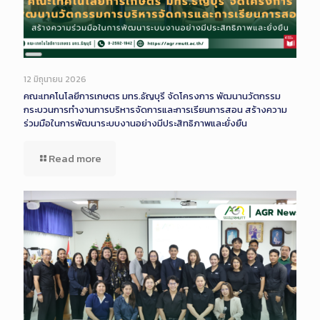
Long
Description
12 มิถุนายน 2026
คณะเทคโนโลยีการเกษตร มทร.ธัญบุรี จัดโครงการ พัฒนานวัตกรรม
กระบวนการทำงานการบริหารจัดการและการเรียนการสอน สร้างความ
ร่วมมือในการพัฒนาระบบงานอย่างมีประสิทธิภาพและยั่งยืน
Read more