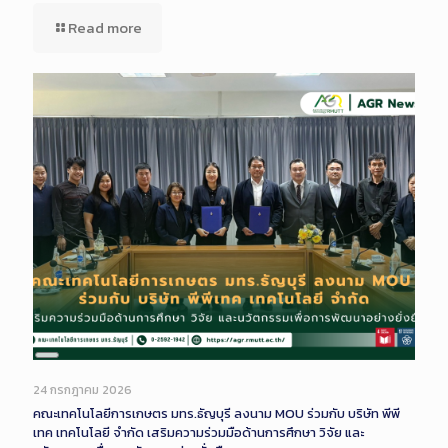
Read more
Long
Description
24 กรกฎาคม 2026
คณะเทคโนโลยีการเกษตร มทร.ธัญบุรี ลงนาม MOU ร่วมกับ บริษัท พีพี
เทค เทคโนโลยี จำกัด เสริมความร่วมมือด้านการศึกษา วิจัย และ