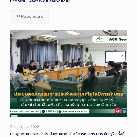
นวัตกรรม เพื่อการพัฒนาอย่างยั่งยืน
Read more
Long
Description
21 กรกฎาคม 2026
ประชุมคณะกรรมการประจำคณะเทคโนโลยีการเกษตร มทร.ธัญบุรี ครั้งที่