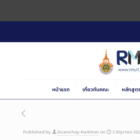
Skip
to
Content
หน้าแรก
เกี่ยวกับคณะ
หลักสูต
Published by
Duanchay Naikhon
on
2 มิถุนายน 20