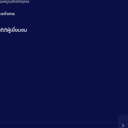
ันหยุดนักขัตฤกษ์
ิดทำการ
ถิติผู้เยี่ยมชม
n
n