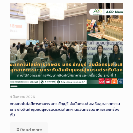
Long
Description
4 สิงหาคม 2026
คณะเทคโนโลยีการเกษตร มทร.ธัญบุรี จับมือกรมส่งเสริมอุตสาหกรรม
ยกระดับสินค้าชุมชนสู่แบรนด์ระดับโลกผ่านนวัตกรรมอาหารและเครื่อง
ดื่ม
Read more