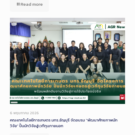
Read more
Long
Description
6 พฤษภาคม 2026
คณะเทคโนโลยีการเกษตร มทร.ธัญบุรี จัดอบรม “พัฒนาศักยภาพนัก
วิจัย” ปั้นนักวิจัยสู่เวทีทุนภายนอก