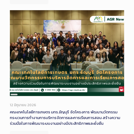
Long
Description
12 มิถุนายน 2026
คณะเทคโนโลยีการเกษตร มทร.ธัญบุรี จัดโครงการ พัฒนานวัตกรรม
กระบวนการทำงานการบริหารจัดการและการเรียนการสอน สร้างความ
ร่วมมือในการพัฒนาระบบงานอย่างมีประสิทธิภาพและยั่งยืน