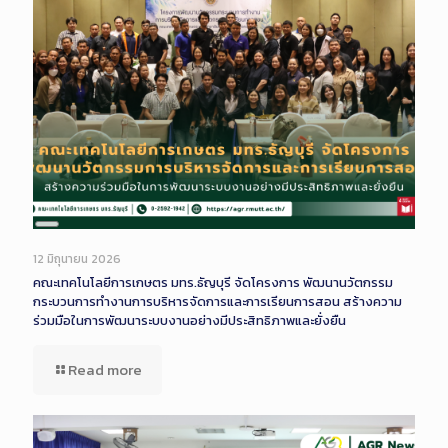
Long
Description
12 มิถุนายน 2026
คณะเทคโนโลยีการเกษตร มทร.ธัญบุรี จัดโครงการ พัฒนานวัตกรรม
กระบวนการทำงานการบริหารจัดการและการเรียนการสอน สร้างความ
ร่วมมือในการพัฒนาระบบงานอย่างมีประสิทธิภาพและยั่งยืน
Read more