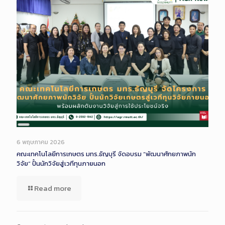
Long
Description
6 พฤษภาคม 2026
คณะเทคโนโลยีการเกษตร มทร.ธัญบุรี จัดอบรม “พัฒนาศักยภาพนัก
วิจัย” ปั้นนักวิจัยสู่เวทีทุนภายนอก
Read more