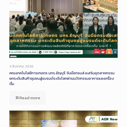
Long
Description
4 สิงหาคม 2026
คณะเทคโนโลยีการเกษตร มทร.ธัญบุรี จับมือกรมส่งเสริมอุตสาหกรรม
ยกระดับสินค้าชุมชนสู่แบรนด์ระดับโลกผ่านนวัตกรรมอาหารและเครื่อง
ดื่ม
Read more