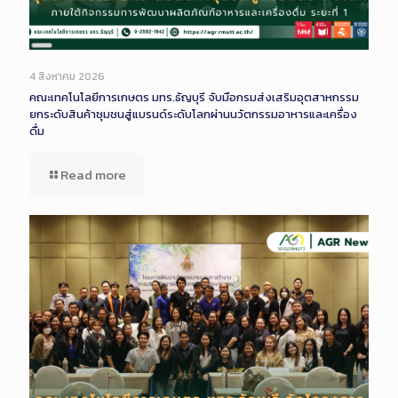
Long
Description
4 สิงหาคม 2026
คณะเทคโนโลยีการเกษตร มทร.ธัญบุรี จับมือกรมส่งเสริมอุตสาหกรรม
ยกระดับสินค้าชุมชนสู่แบรนด์ระดับโลกผ่านนวัตกรรมอาหารและเครื่อง
ดื่ม
Read more