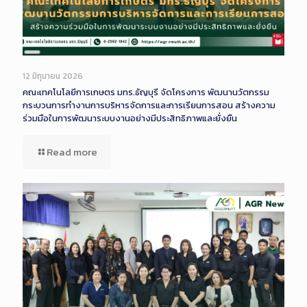
Long
Description
12 มิถุนายน 2026
คณะเทคโนโลยีการเกษตร มทร.ธัญบุรี จัดโครงการ พัฒนานวัตกรรม
กระบวนการทำงานการบริหารจัดการและการเรียนการสอน สร้างความ
ร่วมมือในการพัฒนาระบบงานอย่างมีประสิทธิภาพและยั่งยืน
Read more