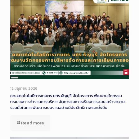
Long
Description
12 มิถุนายน 2026
คณะเทคโนโลยีการเกษตร มทร.ธัญบุรี จัดโครงการ พัฒนานวัตกรรม
กระบวนการทำงานการบริหารจัดการและการเรียนการสอน สร้างความ
ร่วมมือในการพัฒนาระบบงานอย่างมีประสิทธิภาพและยั่งยืน
Read more