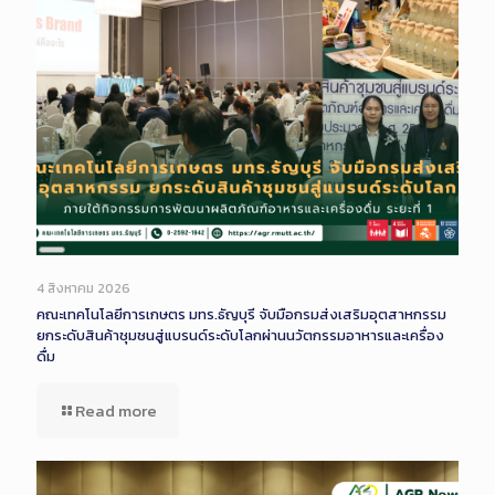
Long
Description
4 สิงหาคม 2026
คณะเทคโนโลยีการเกษตร มทร.ธัญบุรี จับมือกรมส่งเสริมอุตสาหกรรม
ยกระดับสินค้าชุมชนสู่แบรนด์ระดับโลกผ่านนวัตกรรมอาหารและเครื่อง
ดื่ม
Read more