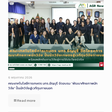
Long
Description
6 พฤษภาคม 2026
คณะเทคโนโลยีการเกษตร มทร.ธัญบุรี จัดอบรม “พัฒนาศักยภาพนัก
วิจัย” ปั้นนักวิจัยสู่เวทีทุนภายนอก
Read more