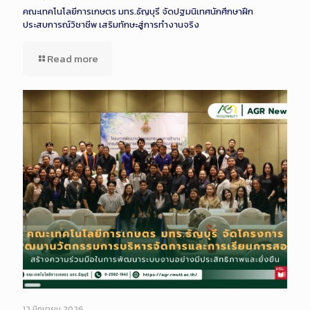
คณะเทคโนโลยีการเกษตร มทร.ธัญบุรี จัดปฐมนิเทศนักศึกษาฝึก
ประสบการณ์วิชาชีพ เสริมทักษะสู่การทำงานจริง
Read more
Long
Description
12 มิถุนายน 2026