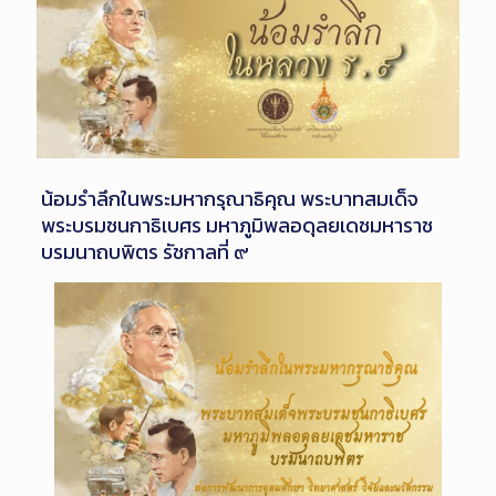
น้อมรำลึกในพระมหากรุณาธิคุณ พระบาทสมเด็จ
พระบรมชนกาธิเบศร มหาภูมิพลอดุลยเดชมหาราช
บรมนาถบพิตร รัชกาลที่ ๙