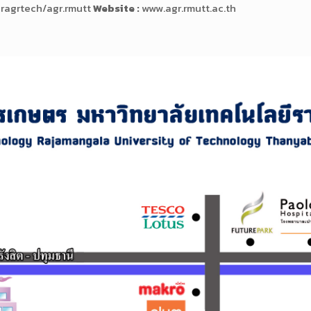
ragrtech/agr.rmutt
Website :
www.agr.rmutt.ac.th