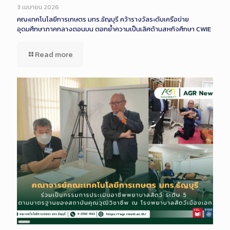
Description
3 เมษายน 2026
คณะเทคโนโลยีการเกษตร มทร.ธัญบุรี คว้ารางวัลระดับเครือข่าย
อุดมศึกษาภาคกลางตอนบน ตอกย้ำความเป็นเลิศด้านสหกิจศึกษา CWIE
Read more
Long