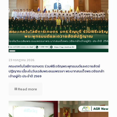
Long
Description
23 กรกฎาคม 2026
คณะเทคโนโลยีการเกษตร ร่วมพิธีเจริญพระพุทธมนต์และถวายสัตย์
ปฏิญาณ เนื่องในวันเฉลิมพระชนมพรรษา พระบาทสมเด็จพระวชิรเกล้า
เจ้าอยู่หัว ประจำปี 2569
Read more