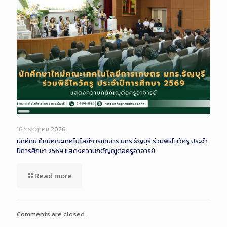
Long
Description
16 กรกฎาคม 2026
นักศึกษาใหม่คณะเทคโนโลยีการเกษตร มทร.ธัญบุรี ร่วมพิธีไหว้ครู ประจำ
ปีการศึกษา 2569 แสดงความกตัญญูต่อครูอาจารย์
Read more
Comments are closed.