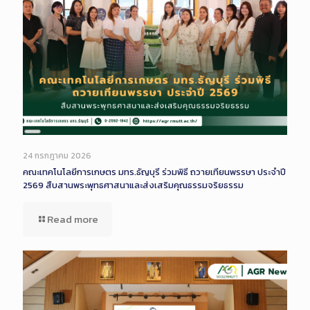
Long
Description
24 กรกฎาคม 2026
คณะเทคโนโลยีการเกษตร มทร.ธัญบุรี ร่วมพิธี ถวายเทียนพรรษา ประจำปี
2569 สืบสานพระพุทธศาสนาและส่งเสริมคุณธรรมจริยธรรม
Read more