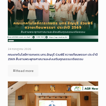
Long
Description
24 กรกฎาคม 2026
คณะเทคโนโลยีการเกษตร มทร.ธัญบุรี ร่วมพิธี ถวายเทียนพรรษา ประจำปี
2569 สืบสานพระพุทธศาสนาและส่งเสริมคุณธรรมจริยธรรม
Read more