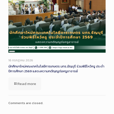
Long
Description
16 กรกฎาคม 2026
นักศึกษาใหม่คณะเทคโนโลยีการเกษตร มทร.ธัญบุรี ร่วมพิธีไหว้ครู ประจำ
ปีการศึกษา 2569 แสดงความกตัญญูต่อครูอาจารย์
Read more
Comments are closed.