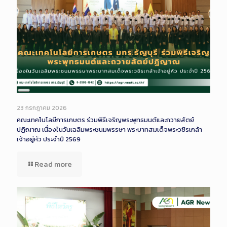
Long
Description
23 กรกฎาคม 2026
คณะเทคโนโลยีการเกษตร ร่วมพิธีเจริญพระพุทธมนต์และถวายสัตย์
ปฏิญาณ เนื่องในวันเฉลิมพระชนมพรรษา พระบาทสมเด็จพระวชิรเกล้า
เจ้าอยู่หัว ประจำปี 2569
Read more